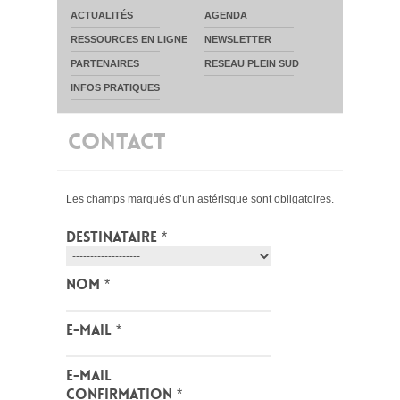
ACTUALITÉS
AGENDA
RESSOURCES EN LIGNE
NEWSLETTER
PARTENAIRES
RESEAU PLEIN SUD
INFOS PRATIQUES
CONTACT
Les champs marqués d’un astérisque sont obligatoires.
Destinataire
*
Nom
*
E-mail
*
E-mail
confirmation
*