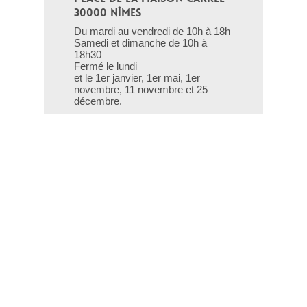
30000 NÎMES
Du mardi au vendredi de 10h à 18h
Samedi et dimanche de 10h à
18h30
Fermé le lundi
et le 1er janvier, 1er mai, 1er
novembre, 11 novembre et 25
décembre.
T - 04 66 76 35 70
(le week-end et les jours fériés : 04
66 76 35 35)
Contact
Gestion des cookies
Mentions légales
Crédits
Liens utiles