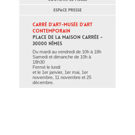
ESPACE PRESSE
CARRÉ D’ART-MUSÉE D’ART 
CONTEMPORAIN
PLACE DE LA MAISON CARRÉE - 
30000 NÎMES
Du mardi au vendredi de 10h à 18h
Samedi et dimanche de 10h à
18h30
Fermé le lundi
et le 1er janvier, 1er mai, 1er
novembre, 11 novembre et 25
décembre.
T - 04 66 76 35 70
(le week-end et les jours fériés : 04
66 76 35 35)
Contact