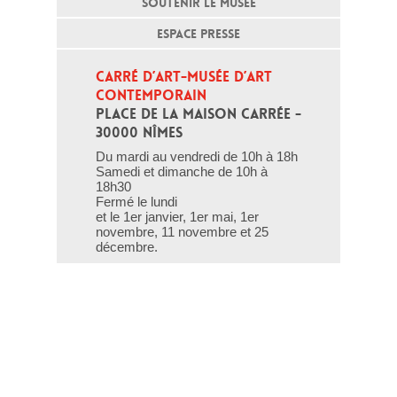
SOUTENIR LE MUSÉE
ESPACE PRESSE
CARRÉ D’ART-MUSÉE D’ART 
CONTEMPORAIN
PLACE DE LA MAISON CARRÉE - 
30000 NÎMES
Du mardi au vendredi de 10h à 18h
Samedi et dimanche de 10h à
18h30
Fermé le lundi
et le 1er janvier, 1er mai, 1er
novembre, 11 novembre et 25
décembre.
T - 04 66 76 35 70
(le week-end et les jours fériés : 04
66 76 35 35)
Contact