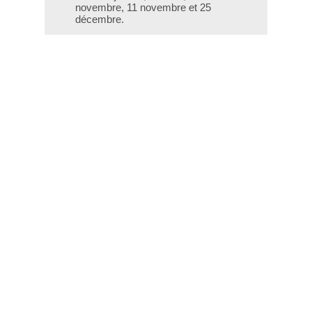
novembre, 11 novembre et 25
décembre.
T - 04 66 76 35 70
(le week-end et les jours fériés : 04
66 76 35 35)
Contact
Gestion des cookies
Mentions légales
Crédits
Liens utiles
Plan du site
Données personnelles