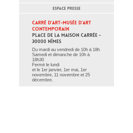
ESPACE PRESSE
CARRÉ D’ART-MUSÉE D’ART 
CONTEMPORAIN
PLACE DE LA MAISON CARRÉE - 
30000 NÎMES
Du mardi au vendredi de 10h à 18h
Samedi et dimanche de 10h à
18h30
Fermé le lundi
et le 1er janvier, 1er mai, 1er
novembre, 11 novembre et 25
décembre.
T - 04 66 76 35 70
(le week-end et les jours fériés : 04
66 76 35 35)
Contact