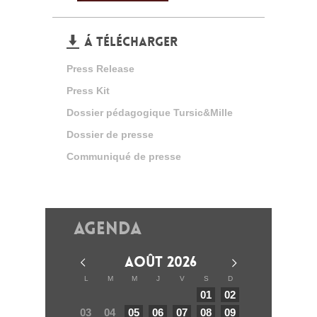
Á TÉLÉCHARGER
Press Release
Press Kit
Dossier pédagogique Tursic&Mille
Dossier de presse
Communiqué de presse
Agenda
AOÛT 2026
L
M
M
J
V
S
D
01
02
03
04
05
06
07
08
09