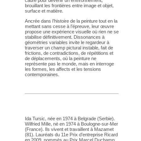
cadre pour devenir un environnement,
brouillant les frontières entre image et objet,
surface et matière.
Ancrée dans l’histoire de la peinture tout en la
mettant sans cesse à l’épreuve, leur œuvre
propose une expérience visuelle où rien ne se
stabilise définitivement. Dissonances à
géométries variables invite le regardeur à
traverser un champ pictural instable, fait de
frictions, de contradictions, de répétitions et
de déplacements, où la peinture ne
représente pas le monde, mais en interroge
les formes, les affects et les tensions
contemporaines.
Ida Tursic, née en 1974 à Belgrade (Serbie).
Wilfried Mille, né en 1974 à Boulogne-sur-Mer
(France). Ils vivent et travaillent à Mazamet
(81). Lauréats du 11e Prix d’entreprise Ricard
en 2009, nommés au Prix Marcel Duchamp