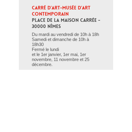
CARRÉ D’ART-MUSÉE D’ART 
CONTEMPORAIN
PLACE DE LA MAISON CARRÉE - 
30000 NÎMES
Du mardi au vendredi de 10h à 18h
Samedi et dimanche de 10h à
18h30
Fermé le lundi
et le 1er janvier, 1er mai, 1er
novembre, 11 novembre et 25
décembre.
T - 04 66 76 35 70
(le week-end et les jours fériés : 04
66 76 35 35)
Contact
Gestion des cookies