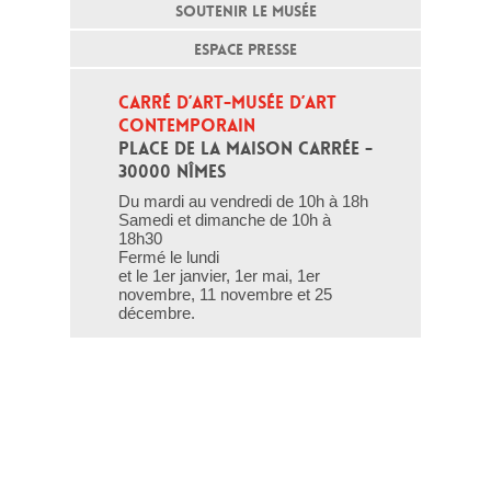
SOUTENIR LE MUSÉE
ESPACE PRESSE
CARRÉ D’ART-MUSÉE D’ART 
CONTEMPORAIN
PLACE DE LA MAISON CARRÉE - 
30000 NÎMES
Du mardi au vendredi de 10h à 18h
Samedi et dimanche de 10h à
18h30
Fermé le lundi
et le 1er janvier, 1er mai, 1er
novembre, 11 novembre et 25
décembre.
T - 04 66 76 35 70
(le week-end et les jours fériés : 04
66 76 35 35)
Contact