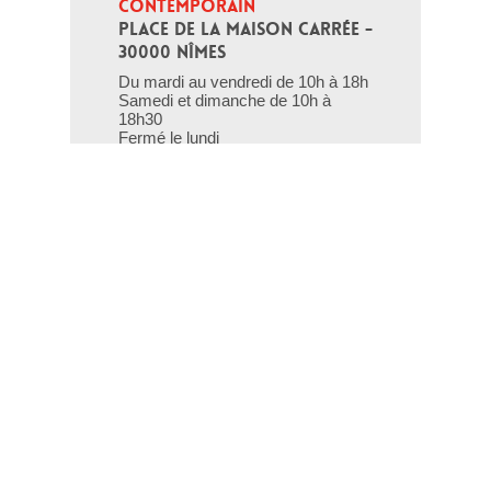
CONTEMPORAIN
PLACE DE LA MAISON CARRÉE - 
30000 NÎMES
Du mardi au vendredi de 10h à 18h
Samedi et dimanche de 10h à
18h30
Fermé le lundi
et le 1er janvier, 1er mai, 1er
novembre, 11 novembre et 25
décembre.
T - 04 66 76 35 70
(le week-end et les jours fériés : 04
66 76 35 35)
Contact
Gestion des cookies
Mentions légales
Crédits