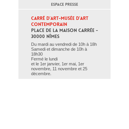
ESPACE PRESSE
CARRÉ D’ART-MUSÉE D’ART 
CONTEMPORAIN
PLACE DE LA MAISON CARRÉE - 
30000 NÎMES
Du mardi au vendredi de 10h à 18h
Samedi et dimanche de 10h à
18h30
Fermé le lundi
et le 1er janvier, 1er mai, 1er
novembre, 11 novembre et 25
décembre.
T - 04 66 76 35 70
(le week-end et les jours fériés : 04
66 76 35 35)
Contact