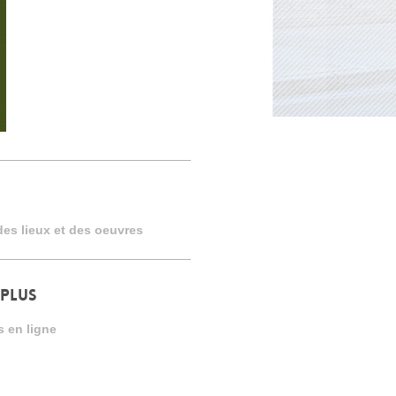
 des lieux et des oeuvres
 PLUS
s en ligne