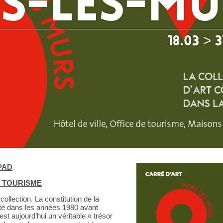
s-les-Mu
18.03 > 3
PAD
E TOURISME
ollection. La constitution de la
uté dans les années 1980 avant
t aujourd’hui un véritable « trésor