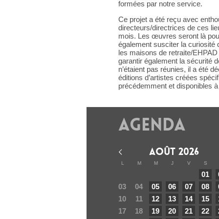
formées par notre service.
Ce projet a été reçu avec enth
directeurs/directrices de ces 
mois. Les œuvres seront là pour
également susciter la curiosité 
les maisons de retraite/EHPAD de
garantir également la sécurité
n’étaient pas réunies, il a été 
éditions d’artistes créées spéc
précédemment et disponibles à la
Agenda
AOÛT 2026
L
M
M
J
V
S
01
03
04
05
06
07
08
10
11
12
13
14
15
17
18
19
20
21
22