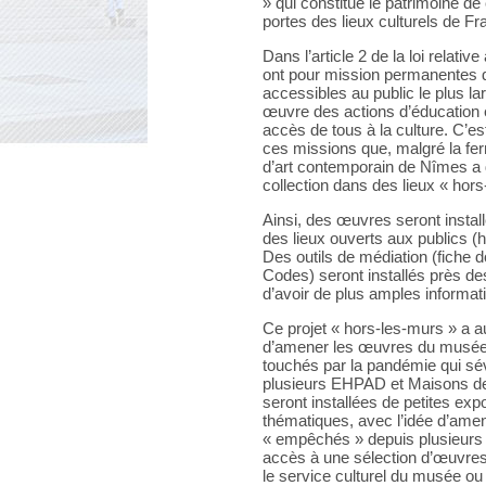
» qui constitue le patrimoine 
portes des lieux culturels de Fr
Dans l’article 2 de la loi relat
ont pour mission permanentes d
accessibles au public le plus la
œuvre des actions d’éducation et
accès de tous à la culture. C’es
ces missions que, malgré la fe
d’art contemporain de Nîmes a 
collection dans des lieux « hor
Ainsi, des œuvres seront insta
des lieux ouverts aux publics (ha
Des outils de médiation (fiche
Codes) seront installés près d
d’avoir de plus amples informat
Ce projet « hors-les-murs » a a
d’amener les œuvres du musée 
touchés par la pandémie qui sév
plusieurs EHPAD et Maisons de 
seront installées de petites ex
thématiques, avec l’idée d’amen
« empêchés » depuis plusieurs 
accès à une sélection d’œuvres
le service culturel du musée ou