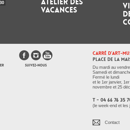
ATELIER DES
30
V
VACANCES
D
C
CARRÉ D’ART-MU
PLACE DE LA MAI
ER
SUIVEZ-NOUS
Du mardi au vendre
Samedi et dimanch
Fermé le lundi
et le 1er janvier, 1
novembre et 25 dé
T - 04 66 76 35 7
(le week-end et les 
Contact