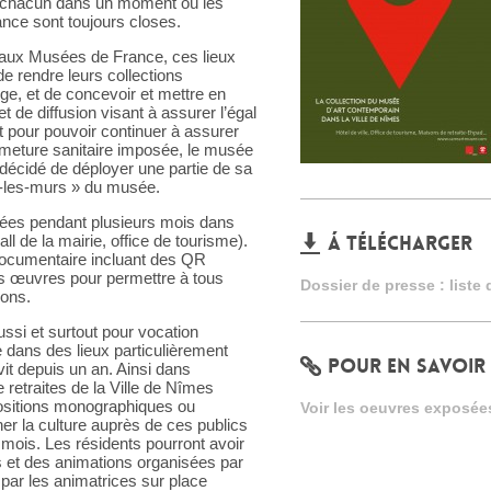
de chacun dans un moment où les
ance sont toujours closes.
ive aux Musées de France, ces lieux
e rendre leurs collections
rge, et de concevoir et mettre en
 de diffusion visant à assurer l’égal
t pour pouvoir continuer à assurer
rmeture sanitaire imposée, le musée
décidé de déployer une partie de sa
s-les-murs » du musée.
llées pendant plusieurs mois dans
Á TÉLÉCHARGER
ll de la mairie, office de tourisme).
 documentaire incluant des QR
es œuvres pour permettre à tous
Dossier de presse : liste
ions.
ussi et surtout pour vocation
dans des lieux particulièrement
POUR EN SAVOIR
it depuis un an. Ainsi dans
retraites de la Ville de Nîmes
positions monographiques ou
Voir les oeuvres exposée
er la culture auprès de ces publics
mois. Les résidents pourront avoir
 et des animations organisées par
 par les animatrices sur place