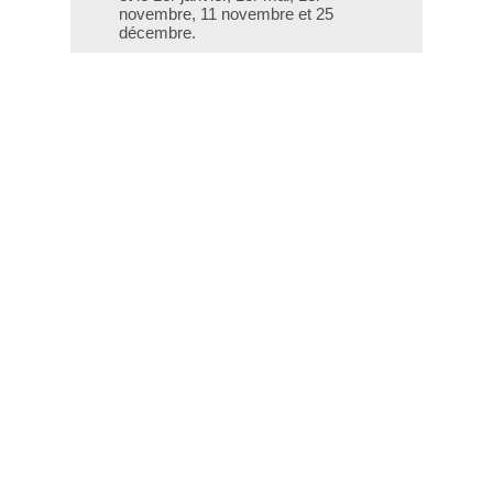
novembre, 11 novembre et 25
décembre.
T - 04 66 76 35 70
(le week-end et les jours fériés : 04
66 76 35 35)
Contact
Gestion des cookies
Mentions légales
Crédits
Liens utiles
Plan du site
Données personnelles