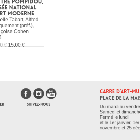
ntre Pompidou,
sée national
art moderne
elle Tabart, Alfred
uement (préf.),
nçoise Cohen
3
0 €
15,00 €
CARRÉ D’ART-MU
PLACE DE LA MAI
ER
SUIVEZ-NOUS
Du mardi au vendre
Samedi et dimanch
Fermé le lundi
et le 1er janvier, 1
novembre et 25 dé