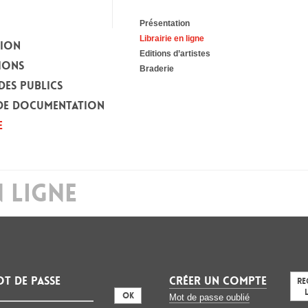
Présentation
Librairie en ligne
TION
Editions d’artistes
IONS
Braderie
DES PUBLICS
DE DOCUMENTATION
E
N LIGNE
t de passe
CRÉER UN COMPTE
Re
:
Mot de passe oublié