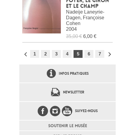
foyer, le giron
et le champ
Nadeije Laneyrie-
Dagen, Françoise
Cohen
2004
35,00 €
6,00 €
1
2
3
4
5
6
7
INFOS PRATIQUES
NEWSLETTER
SUIVEZ-NOUS
SOUTENIR LE MUSÉE