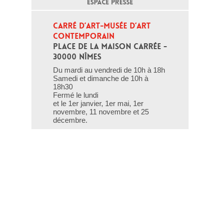
ESPACE PRESSE
CARRÉ D’ART-MUSÉE D’ART 
CONTEMPORAIN
PLACE DE LA MAISON CARRÉE - 
30000 NÎMES
Du mardi au vendredi de 10h à 18h
Samedi et dimanche de 10h à
18h30
Fermé le lundi
et le 1er janvier, 1er mai, 1er
novembre, 11 novembre et 25
décembre.
T - 04 66 76 35 70
(le week-end et les jours fériés : 04
66 76 35 35)
Contact