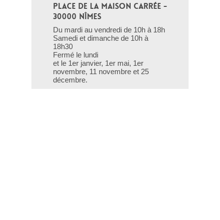
PLACE DE LA MAISON CARRÉE - 
30000 NÎMES
Du mardi au vendredi de 10h à 18h
Samedi et dimanche de 10h à
18h30
Fermé le lundi
et le 1er janvier, 1er mai, 1er
novembre, 11 novembre et 25
décembre.
T - 04 66 76 35 70
(le week-end et les jours fériés : 04
66 76 35 35)
Contact
Gestion des cookies
Mentions légales
Crédits