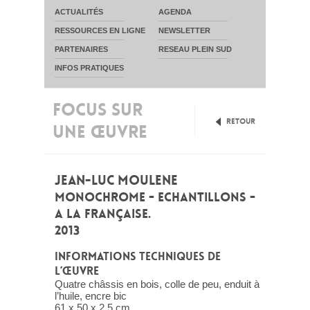
ACTUALITÉS
AGENDA
RESSOURCES EN LIGNE
NEWSLETTER
PARTENAIRES
RESEAU PLEIN SUD
INFOS PRATIQUES
FOCUS SUR
Retour
UNE ŒUVRE
JEAN-LUC MOULENE
MONOCHROME - ECHANTILLONS -
A LA FRANÇAISE.
2013
INFORMATIONS TECHNIQUES DE
L’ŒUVRE
Quatre châssis en bois, colle de peu, enduit à
l’huile, encre bic
61 x 50 x 2,5 cm