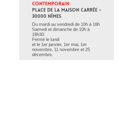
CONTEMPORAIN
PLACE DE LA MAISON CARRÉE - 
30000 NÎMES
Du mardi au vendredi de 10h à 18h
Samedi et dimanche de 10h à
18h30
Fermé le lundi
et le 1er janvier, 1er mai, 1er
novembre, 11 novembre et 25
décembre.
T - 04 66 76 35 70
(le week-end et les jours fériés : 04
66 76 35 35)
Contact
Gestion des cookies
Mentions légales
Crédits