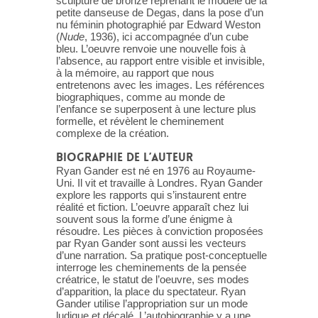
sculpture de bronze reprenant le modèle de la
petite danseuse de Degas, dans la pose d’un
nu féminin photographié par Edward Weston
(
Nude
, 1936), ici accompagnée d’un cube
bleu. L’oeuvre renvoie une nouvelle fois à
l’absence, au rapport entre visible et invisible,
à la mémoire, au rapport que nous
entretenons avec les images. Les références
biographiques, comme au monde de
l’enfance se superposent à une lecture plus
formelle, et révèlent le cheminement
complexe de la création.
BIOGRAPHIE DE L’AUTEUR
Ryan Gander est né en 1976 au Royaume-
Uni. Il vit et travaille à Londres. Ryan Gander
explore les rapports qui s’instaurent entre
réalité et fiction. L’oeuvre apparaît chez lui
souvent sous la forme d’une énigme à
résoudre. Les pièces à conviction proposées
par Ryan Gander sont aussi les vecteurs
d’une narration. Sa pratique post-conceptuelle
interroge les cheminements de la pensée
créatrice, le statut de l’oeuvre, ses modes
d’apparition, la place du spectateur. Ryan
Gander utilise l’appropriation sur un mode
ludique et décalé. L’autobiographie y a une