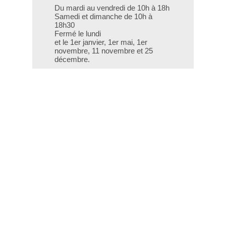
Du mardi au vendredi de 10h à 18h
Samedi et dimanche de 10h à
18h30
Fermé le lundi
et le 1er janvier, 1er mai, 1er
novembre, 11 novembre et 25
décembre.
T - 04 66 76 35 70
(le week-end et les jours fériés : 04
66 76 35 35)
Contact
Gestion des cookies
Mentions légales
Crédits
Liens utiles
Plan du site
Données personnelles