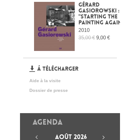
Gérard
Gasiorowski :
"Starting the
painting again"
2010
35,00 €
9,00 €
Á TÉLÉCHARGER
Aide à la visite
Dossier de presse
Agenda
AOÛT 2026