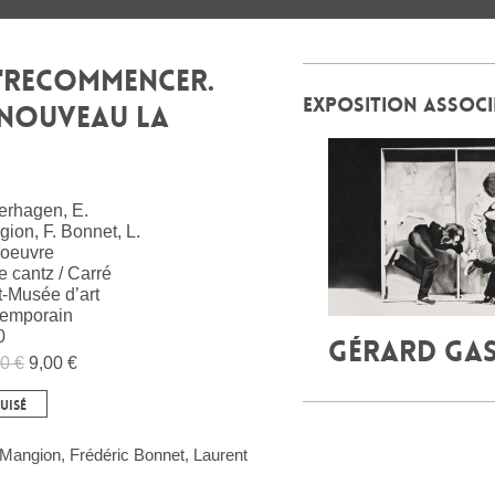
 "RECOMMENCER.
EXPOSITION ASSOCI
NOUVEAU LA
erhagen, E.
ion, F. Bonnet, L.
oeuvre
e cantz / Carré
t-Musée d’art
temporain
0
GÉRARD GA
0 €
9,00 €
UISÉ
 Mangion, Frédéric Bonnet, Laurent