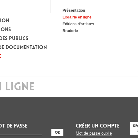
Présentation
Librairie en ligne
TION
Editions d’artistes
IONS
Braderie
DES PUBLICS
DE DOCUMENTATION
E
N LIGNE
t de passe
CRÉER UN COMPTE
Re
:
Mot de passe oublié