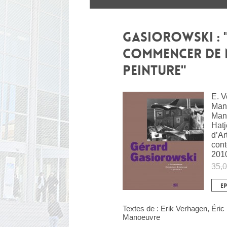
GASIOROWSKI :
COMMENCER DE 
PEINTURE"
E. V
Mang
Man
Hatj
d’Ar
con
201
35,0
EP
Textes de : Erik Verhagen, Éric
Manoeuvre