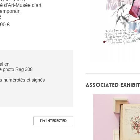
é d'Art-Musée d'art
temporain
6
00 €
al en
e photo Rag 308
es numérotés et signés
ASSOCIATED EXHIBI
I’M INTERESTED