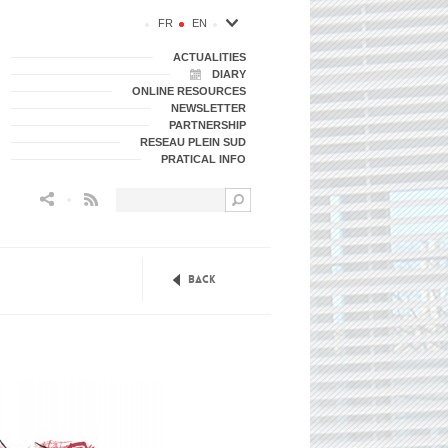
FR
EN
ACTUALITIES
DIARY
ONLINE RESOURCES
NEWSLETTER
PARTNERSHIP
RESEAU PLEIN SUD
PRATICAL INFO
Flux RSS
Back