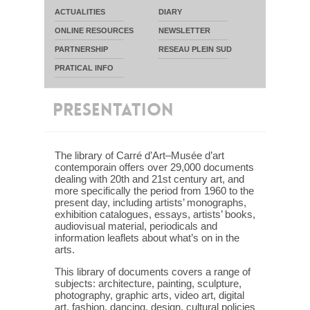
ACTUALITIES
DIARY
ONLINE RESOURCES
NEWSLETTER
PARTNERSHIP
RESEAU PLEIN SUD
PRATICAL INFO
PRESENTATION
The library of Carré d’Art–Musée d’art
contemporain offers over 29,000 documents
dealing with 20th and 21st century art, and
more specifically the period from 1960 to the
present day, including artists’ monographs,
exhibition catalogues, essays, artists’ books,
audiovisual material, periodicals and
information leaflets about what’s on in the
arts.
This library of documents covers a range of
subjects: architecture, painting, sculpture,
photography, graphic arts, video art, digital
art, fashion, dancing, design, cultural policies