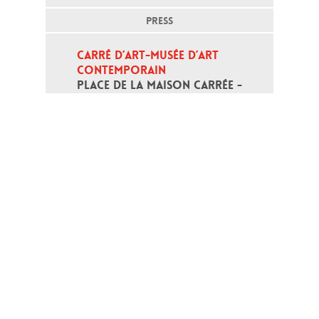
PRESS
CARRÉ D’ART-MUSÉE D’ART 
CONTEMPORAIN
PLACE DE LA MAISON CARRÉE - 
30000 NÎMES
Open daily except monday, from 10
am to 6pm
T - +33 (0)4 66 76 35 70
(week-end and bank holidays : +33
4 66 76 35 35)
Contact
Gestion des cookies
Terms of use