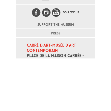
FOLLOW US
SUPPORT THE MUSEUM
PRESS
CARRÉ D’ART-MUSÉE D’ART 
CONTEMPORAIN
PLACE DE LA MAISON CARRÉE - 
30000 NÎMES
Open daily except monday, from 10
am to 6pm
T - +33 (0)4 66 76 35 70
(week-end and bank holidays : +33
4 66 76 35 35)
Contact