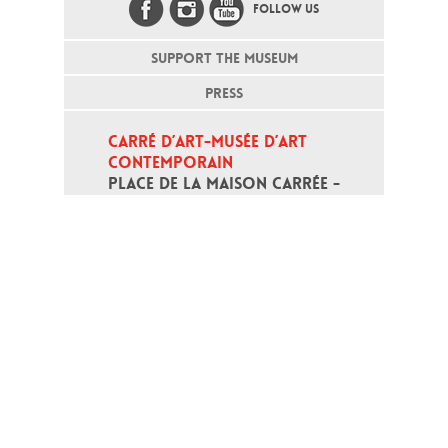
FOLLOW US
SUPPORT THE MUSEUM
PRESS
CARRÉ D’ART-MUSÉE D’ART 
CONTEMPORAIN
PLACE DE LA MAISON CARRÉE - 
30000 NÎMES
Open daily except monday, from 10
am to 6pm
T - +33 (0)4 66 76 35 70
(week-end and bank holidays : +33
4 66 76 35 35)
Contact