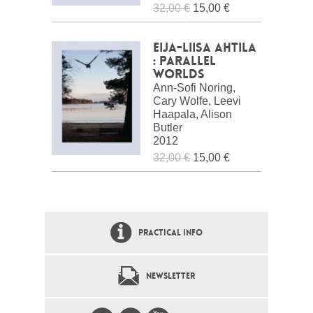
32,00 €
15,00 €
Eija-Liisa Ahtila
: Parallel
Worlds
Ann-Sofi Noring,
Cary Wolfe, Leevi
Haapala, Alison
Butler
2012
32,00 €
15,00 €
PRACTICAL INFO
NEWSLETTER