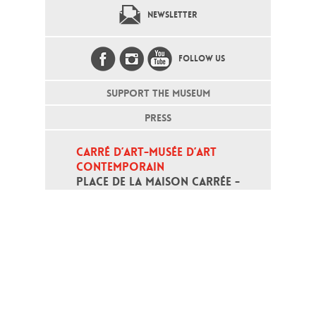
NEWSLETTER
FOLLOW US
SUPPORT THE MUSEUM
PRESS
CARRÉ D’ART-MUSÉE D’ART 
CONTEMPORAIN
PLACE DE LA MAISON CARRÉE - 
30000 NÎMES
Open daily except monday, from 10
am to 6pm
T - +33 (0)4 66 76 35 70
(week-end and bank holidays : +33
4 66 76 35 35)