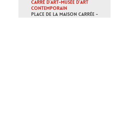
CARRÉ D’ART-MUSÉE D’ART 
CONTEMPORAIN
PLACE DE LA MAISON CARRÉE - 
30000 NÎMES
Open daily except monday, from 10
am to 6pm
T - +33 (0)4 66 76 35 70
(week-end and bank holidays : +33
4 66 76 35 35)
Contact
Gestion des cookies
Terms of use
Credits
Links
Web map
Personal data