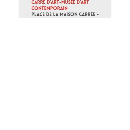
CARRÉ D’ART-MUSÉE D’ART 
CONTEMPORAIN
PLACE DE LA MAISON CARRÉE - 
30000 NÎMES
Open daily except monday, from 10
am to 6pm
T - +33 (0)4 66 76 35 70
(week-end and bank holidays : +33
4 66 76 35 35)
Contact
Gestion des cookies
Terms of use
Credits
Links
Web map
Personal data