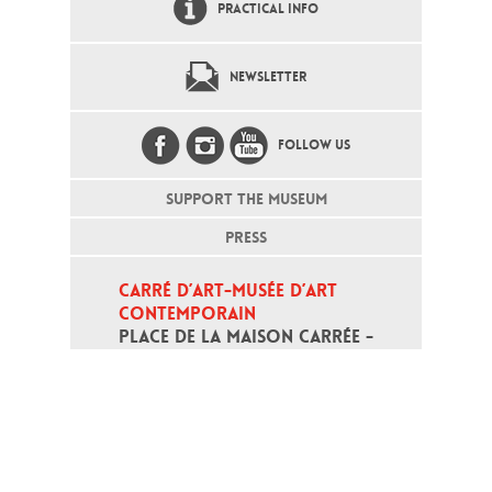
PRACTICAL INFO
NEWSLETTER
FOLLOW US
SUPPORT THE MUSEUM
PRESS
CARRÉ D’ART-MUSÉE D’ART 
CONTEMPORAIN
PLACE DE LA MAISON CARRÉE - 
30000 NÎMES
Open daily except monday, from 10
am to 6pm
T - +33 (0)4 66 76 35 70
(week-end and bank holidays : +33